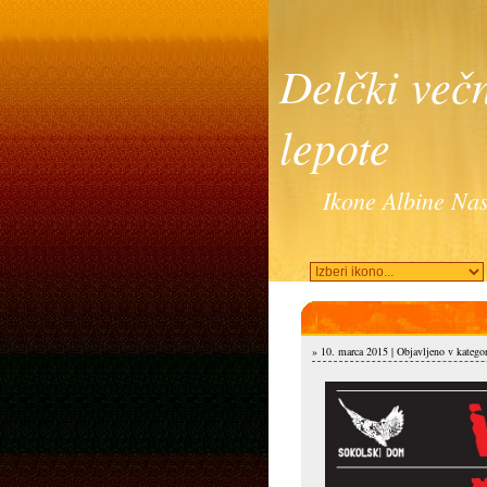
Delčki več
lepote
Ikone Albine Nas
» 10. marca 2015 | Objavljeno v katego