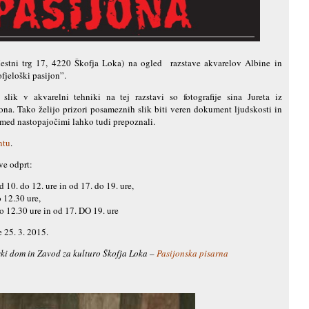
stni trg 17, 4220 Škofja Loka) na ogled razstave akvarelov Albine in
ofjeloški pasijon”.
lik v akvarelni tehniki na tej razstavi so fotografije sina Jureta iz
ona. Tako želijo prizori posameznih slik biti veren dokument ljudskosti in
i med nastopajočimi lahko tudi prepoznali.
ntu
.
ve odprt:
 10. do 12. ure in od 17. do 19. ure,
 12.30 ure,
o 12.30 ure in od 17. DO 19. ure
 25. 3. 2015.
ski dom in Zavod za kulturo Škofja Loka –
Pasijonska pisarna