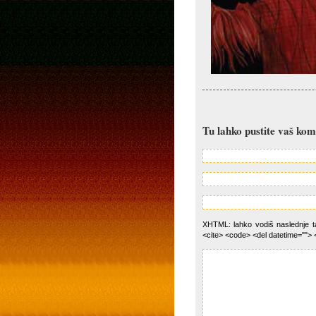
Tu lahko pustite vaš ko
XHTML: lahko vodiš naslednje tag
<cite> <code> <del datetime=""> 