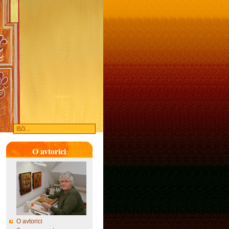
O avtorici
O avtorici