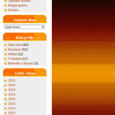
Seznam razstav
Knjiga gostov
Domov
Seznam ikon
Kategorije
Opisi ikon
(93)
Razstave
(52)
Kritike
(11)
V medijih
(17)
Besedila o ikonah
(3)
Arhiv objav
2021
2020
2019
2018
2016
2015
2014
2013