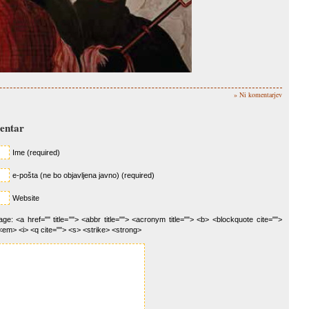
» Ni komentarjev
mentar
Ime (required)
e-pošta (ne bo objavljena javno) (required)
Website
e: <a href="" title=""> <abbr title=""> <acronym title=""> <b> <blockquote cite="">
<em> <i> <q cite=""> <s> <strike> <strong>