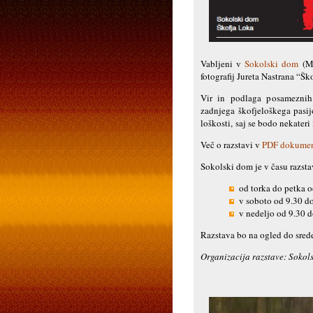
Vabljeni v
Sokolski dom
(Me
fotografij Jureta Nastrana “Šk
Vir in podlaga posameznih s
zadnjega škofjeloškega pasij
loškosti, saj se bodo nekater
Več o razstavi v
PDF dokume
Sokolski dom je v času razsta
od torka do petka od
v soboto od 9.30 do
v nedeljo od 9.30 d
Razstava bo na ogled do srede
Organizacija razstave: Sokol