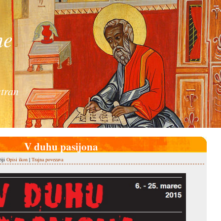
ne
tran
V duhu pasijona
riji
Opisi ikon
|
Trajna povezava