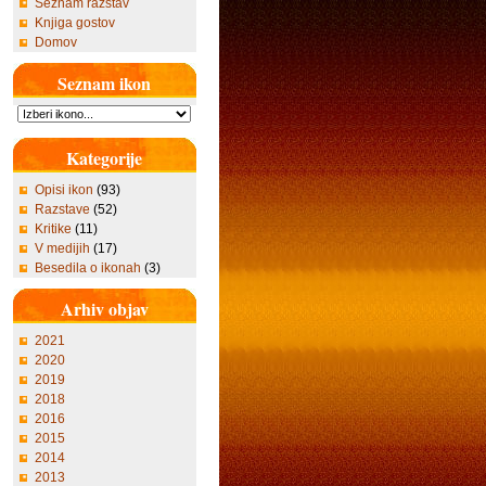
Seznam razstav
Knjiga gostov
Domov
Seznam ikon
Kategorije
Opisi ikon
(93)
Razstave
(52)
Kritike
(11)
V medijih
(17)
Besedila o ikonah
(3)
Arhiv objav
2021
2020
2019
2018
2016
2015
2014
2013