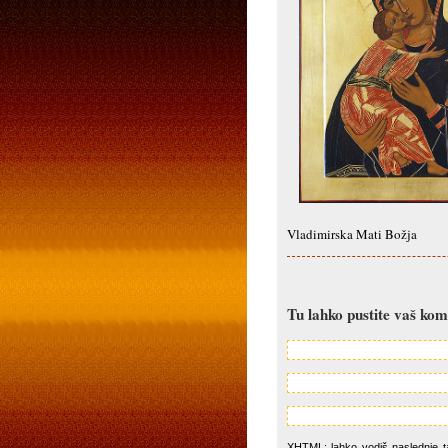
Vladimirska Mati Božja
Tu lahko pustite vaš ko
XHTML: lahko vodiš naslednje tag