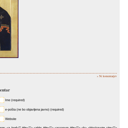
» Ni komentarjev
mentar
Ime (required)
e-pošta (ne bo objavljena javno) (required)
Website
e: <a href="" title=""> <abbr title=""> <acronym title=""> <b> <blockquote cite="">