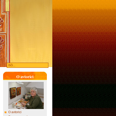
O avtorici
O avtorici