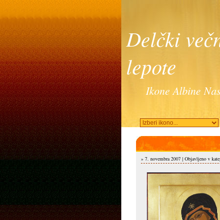
Delčki več
lepote
Ikone Albine Nas
» 7. novembra 2007 | Objavljeno v kateg