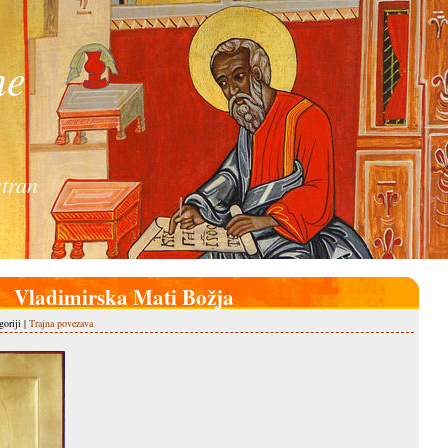
ne
tran
Vladimirska Mati Božja
oriji |
Trajna povezava