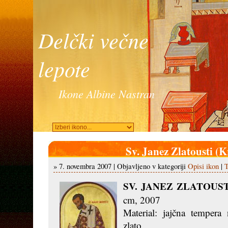
Delčki večne
lepote
Ikone Albine Nastran
Sv. Janez Zlatousti (
» 7. novembra 2007 | Objavljeno v kategoriji
Opisi ikon
|
T
SV. JANEZ ZLATOUS
cm, 2007
Material: jajčna tempera
zlato,