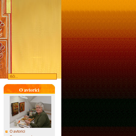
O avtorici
O avtorici