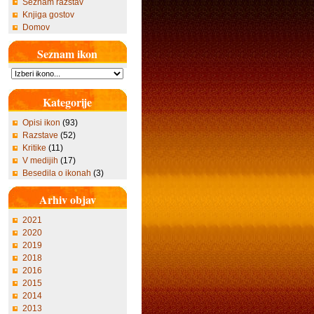
Seznam razstav
Knjiga gostov
Domov
Seznam ikon
Kategorije
Opisi ikon
(93)
Razstave
(52)
Kritike
(11)
V medijih
(17)
Besedila o ikonah
(3)
Arhiv objav
2021
2020
2019
2018
2016
2015
2014
2013