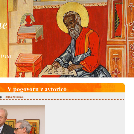
ne
tran
V pogovoru z avtorico
ji |
Trajna povezava