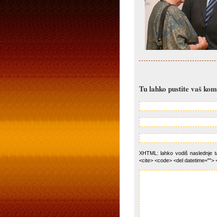
Tu lahko pustite vaš ko
XHTML: lahko vodiš naslednje tag
<cite> <code> <del datetime=""> 