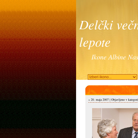
Delčki več
lepote
Ikone Albine Nas
» 20. maja 2007 | Objavljeno v kategori