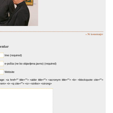
» Ni komentarjev
mentar
Ime (required)
e-pošta (ne bo objavljena javno) (required)
Website
e: <a href="" title=""> <abbr title=""> <acronym title=""> <b> <blockquote cite="">
<em> <i> <q cite=""> <s> <strike> <strong>