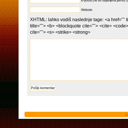
e-pošta (ne bo objavljena javno) (
Website
XHTML: lahko vodiš naslednje tage: <a href="" ti
title=""> <b> <blockquote cite=""> <cite> <code
cite=""> <s> <strike> <strong>
De