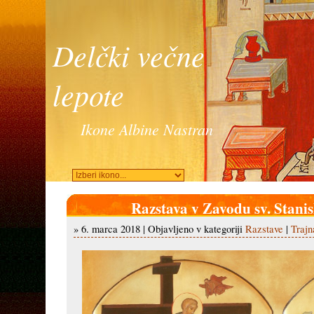
Delčki večne
lepote
Ikone Albine Nastran
Razstava v Zavodu sv. Stanis
» 6. marca 2018 | Objavljeno v kategoriji
Razstave
|
Trajn