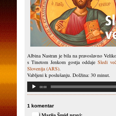
Albina Nastran je bila na pravoslavno Velik
s Tinetom Jenkom gostja oddaje
Sledi ve
Slovenija (ARS)
.
Vabljeni k poslušanju. Dolžina: 30 minut.
Predvajalnik
00:00
zvoka
1 komentar
Marija Šmid pravi: