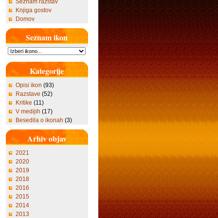
Seznam razstav
Knjiga gostov
Domov
Seznam ikon
Kategorije
Opisi ikon
(93)
Razstave
(52)
Kritike
(11)
V medijih
(17)
Besedila o ikonah
(3)
Arhiv objav
2021
2020
2019
2018
2016
2015
2014
2013