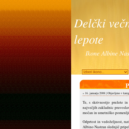
Delčki več
lepote
Ikone Albine Nas
P
» 16. januarja 2008 | Objavljeno v kate
Te, s skrivnostjo prežete i
največjih zakladnic pravosla
močan in umetniško pomenljiv, 
Odprtost in vedoželjnost, ra
Albino Nastran slednjič pripel