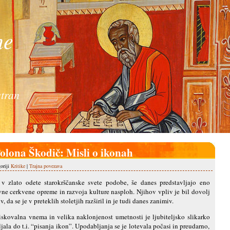
ne
tran
olona Škodič: Misli o ikonah
goriji
Kritike
|
Trajna povezava
n v zlato odete starokrščanske svete podobe, še danes predstavljajo eno
vne cerkvene opreme in razvoja kulture nasploh. Njihov vpliv je bil dovolj
da se je v preteklih stoletjih razširil in je tudi danes zanimiv.
ziskovalna vnema in velika naklonjenost umetnosti je ljubiteljsko slikarko
jala do t.i. “pisanja ikon”. Upodabljanja se je lotevala počasi in preudarno,