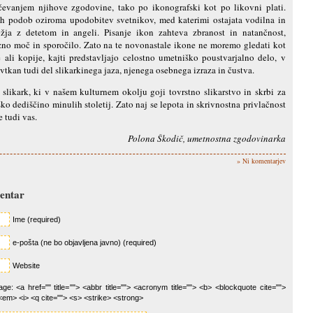
učevanjem njihove zgodovine, tako po ikonografski kot po likovni plati.
etih podob oziroma upodobitev svetnikov, med katerimi ostajata vodilna in
žja z detetom in angeli. Pisanje ikon zahteva zbranost in natančnost,
zno moč in sporočilo. Zato na te novonastale ikone ne moremo gledati kot
 ali kopije, kajti predstavljajo celostno umetniško poustvarjalno delo, v
vtkan tudi del slikarkinega jaza, njenega osebnega izraza in čustva.
 slikark, ki v našem kulturnem okolju goji tovrstno slikarstvo in skrbi za
ko dediščino minulih stoletij. Zato naj se lepota in skrivnostna privlačnost
e tudi vas.
Polona Škodič, umetnostna zgodovinarka
» Ni komentarjev
mentar
Ime (required)
e-pošta (ne bo objavljena javno) (required)
Website
e: <a href="" title=""> <abbr title=""> <acronym title=""> <b> <blockquote cite="">
<em> <i> <q cite=""> <s> <strike> <strong>