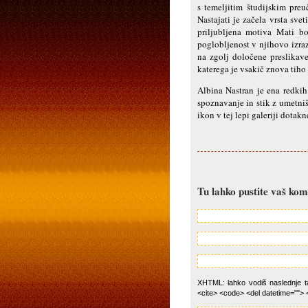
s temeljitim študijskim pre
Nastajati je začela vrsta sv
priljubljena motiva Mati bo
poglobljenost v njihovo izra
na zgolj določene preslikave
katerega je vsakič znova tiho 
Albina Nastran je ena redkih
spoznavanje in stik z umetniš
ikon v tej lepi galeriji dotakn
Tu lahko pustite vaš ko
XHTML: lahko vodiš naslednje tag
<cite> <code> <del datetime=""> 