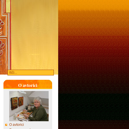
O avtorici
O avtorici