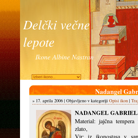
Delčki večne
lepote
Ikone Albine Nastran
Nadangel Gabr
» 17. aprila 2006 | Objavljeno v kategoriji
Opisi ikon
|
Tra
NADANGEL GABRIEL
Material: jajčna tempera
zlato,
Vir: iz ikonostasa v sam