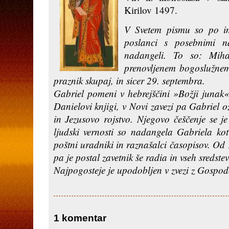
Kirilov 1497.
V Svetem pismu so po ime
poslanci s posebnimi n
nadangeli. To so: Miha
prenovljenem bogoslužne
praznik skupaj, in sicer 29. septembra.
Gabriel pomeni v hebrejščini »Božji junak«
Danielovi knjigi, v Novi zavezi pa Gabriel 
in Jezusovo rojstvo. Njegovo češčenje se je
ljudski vernosti so nadangela Gabriela kot 
poštni uradniki in raznašalci časopisov. Od
pa je postal zavetnik še radia in vseh sredst
Najpogosteje je upodobljen v zvezi z Gospo
1 komentar