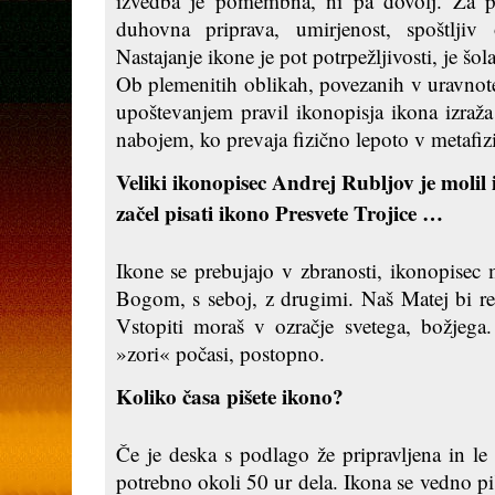
izvedba je pomembna, ni pa dovolj. Za pi
duhovna priprava, umirjenost, spoštljiv
Nastajanje ikone je pot potrpežljivosti, je šol
Ob plemenitih oblikah, povezanih v uravnot
upoštevanjem pravil ikonopisja ikona izraža
nabojem, ko prevaja fizično lepoto v metafi
Veliki ikonopisec Andrej Rubljov je molil in
začel pisati ikono Presvete Trojice …
Ikone se prebujajo v zbranosti, ikonopisec 
Bogom, s seboj, z drugimi. Naš Matej bi rek
Vstopiti moraš v ozračje svetega, božjega
»zori« počasi, postopno.
Koliko časa pišete ikono?
Če je deska s podlago že pripravljena in le
potrebno okoli 50 ur dela. Ikona se vedno p