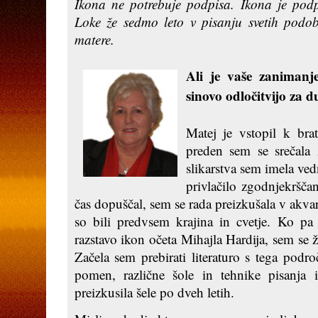
Ikona ne potrebuje podpisa. Ikona je podp
Loke že sedmo leto v pisanju svetih podo
matere.
Ali je vaše zanimanj
sinovo odločitvijo za 
Matej je vstopil k bra
preden sem se srečala
slikarstva sem imela ve
privlačilo zgodnjekršča
čas dopuščal, sem se rada preizkušala v akvar
so bili predvsem krajina in cvetje. Ko p
razstavo ikon očeta Mihajla Hardija, sem se ž
Začela sem prebirati literaturo s tega podr
pomen, različne šole in tehnike pisanja 
preizkusila šele po dveh letih.