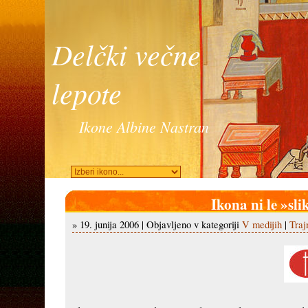
Delčki večne
lepote
Ikone Albine Nastran
Ikona ni le »sli
» 19. junija 2006 | Objavljeno v kategoriji
V medijih
|
Traj