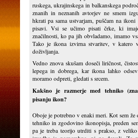
ruskega, ukrajinskega in balkanskega podro
znanih in neznanih avtorjev ne smem izgu
hkrati pa sama ustvarjam, puščam na ikoni s
pisavi. Vsi se učimo pisati črke, ki ima
značilnosti, ko pa jih obvladamo, imamo vs
Tako je ikona izvirna stvaritev, v katero 
doživljanja.
Vedno znova skušam doseči liričnost, čistos
lepega in dobrega, kar ikona lahko odsev
moramo odpreti, gledati s srcem.
Kakšno je razmerje med tehniko (zna
pisanju ikon?
Oboje je potrebno v enaki meri. Kot sem že o
tehniko in zgodovino ikonopisja, preden se
pa je treba teorijo utrditi s prakso, z velik