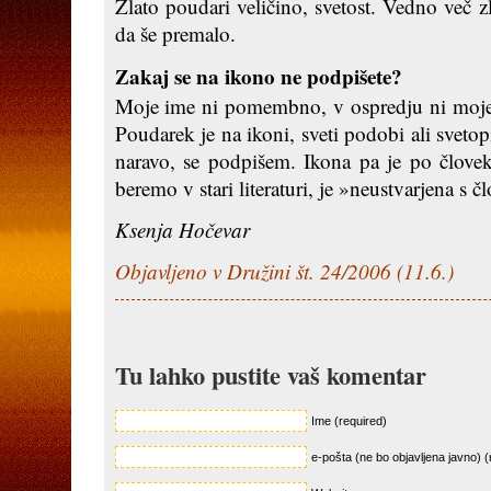
Zlato poudari veličino, svetost. Vedno več z
da še premalo.
Zakaj se na ikono ne podpišete?
Moje ime ni pomembno, v ospredju ni moje
Poudarek je na ikoni, sveti podobi ali svet
naravo, se podpišem. Ikona pa je po člove
beremo v stari literaturi, je »neustvarjena s 
Ksenja Hočevar
Objavljeno v Družini št. 24/2006 (11.6.)
Tu lahko pustite vaš komentar
Ime (required)
e-pošta (ne bo objavljena javno) (