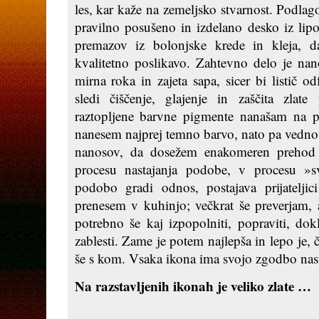
les, kar kaže na zemeljsko stvarnost. Podla
pravilno posušeno in izdelano desko iz lipo
premazov iz bolonjske krede in kleja,
kvalitetno poslikavo. Zahtevno delo je nano
mirna roka in zajeta sapa, sicer bi listič 
sledi čiščenje, glajenje in zaščita zlate
raztopljene barvne pigmente nanašam na p
nanesem najprej temno barvo, nato pa vedno
nanosov, da dosežem enakomeren prehod
procesu nastajanja podobe, v procesu »s
podobo gradi odnos, postajava prijatelj
prenesem v kuhinjo; večkrat še preverjam, a
potrebno še kaj izpopolniti, popraviti, do
zablesti. Zame je potem najlepša in lepo je, 
še s kom. Vsaka ikona ima svojo zgodbo nast
Na razstavljenih ikonah je veliko zlate …