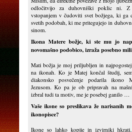
Mislim, da direktne povezave z mojo ljubezn
odločitvijo za duhovniški poklic ni. Z
vstopanjem v čudoviti svet božjega, ki ga 
svetih podobah, ki me pritegujejo in duhovn
sinom.
Ikona Matere božje, ki ste mu jo napi
novomašno podobico, izraža posebno mil
Mati božja je moj priljubljen in najpogoste
na ikonah. Ko je Matej končal študij, s
diakonsko posvečenje podarila ikono M
Jezusom. Ko pa je ob pripravah na mašni
izbral tudi ta motiv, me je posebej ganilo …
Vaše ikone so preslikava že narisanih mo
ikonopisce?
Ikone so lahko kopije in izvirniki hkrat