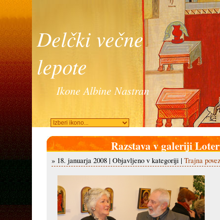
Delčki večne
lepote
Ikone Albine Nastran
Razstava v galeriji Loter
» 18. januarja 2008 | Objavljeno v kategoriji |
Trajna pove