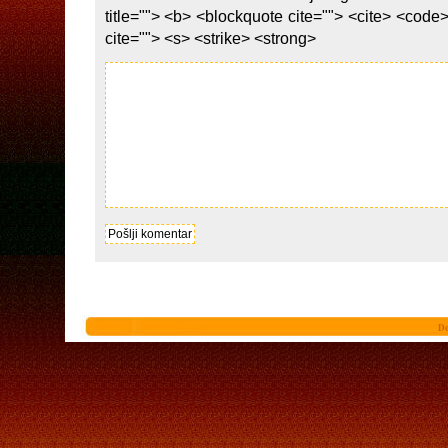
title=""> <b> <blockquote cite=""> <cite> <code
cite=""> <s> <strike> <strong>
De