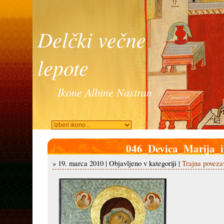
Delčki večne
lepote
Ikone Albine Nastran
046_Devica_Marija_i
» 19. marca 2010 | Objavljeno v kategoriji |
Trajna poveza