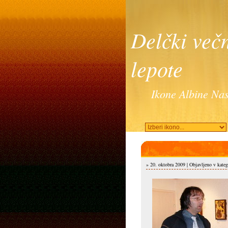
Delčki več
lepote
Ikone Albine Nas
» 20. oktobra 2009 | Objavljeno v kateg