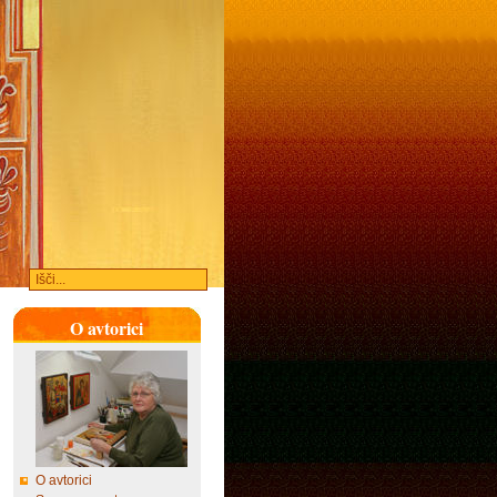
O avtorici
O avtorici