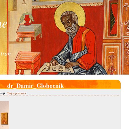
ne
tran
dr_Damir_Globocnik
oriji |
Trajna povezava