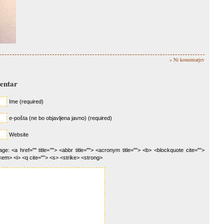
» Ni komentarjev
mentar
Ime (required)
e-pošta (ne bo objavljena javno) (required)
Website
e: <a href="" title=""> <abbr title=""> <acronym title=""> <b> <blockquote cite="">
<em> <i> <q cite=""> <s> <strike> <strong>