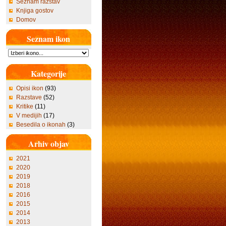
Seznam razstav
Knjiga gostov
Domov
Seznam ikon
Kategorije
Opisi ikon
(93)
Razstave
(52)
Kritike
(11)
V medijih
(17)
Besedila o ikonah
(3)
Arhiv objav
2021
2020
2019
2018
2016
2015
2014
2013