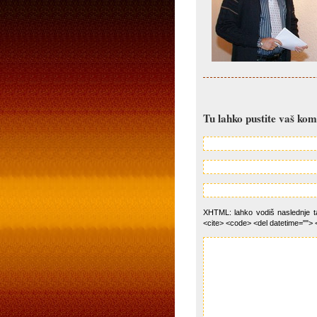
Tu lahko pustite vaš ko
XHTML: lahko vodiš naslednje tag
<cite> <code> <del datetime=""> 