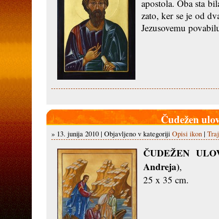
apostola. Oba sta bil
zato, ker se je od dv
Jezusovemu povabilu,
Čudežen ulo
» 13. junija 2010 | Objavljeno v kategoriji
Opisi ikon
|
Tra
ČUDEŽEN ULOV (
Andreja)
,
25 x 35 cm.