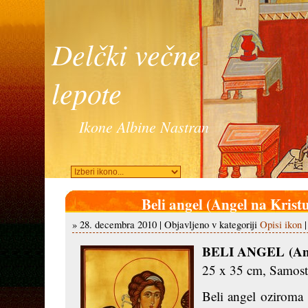
Delčki večne
lepote
Ikone Albine Nastran
Beli angel (Angel na Kris
» 28. decembra 2010 | Objavljeno v kategoriji
Opisi ikon
BELI ANGEL (Ange
25 x 35 cm, Samosta
Beli angel oziroma