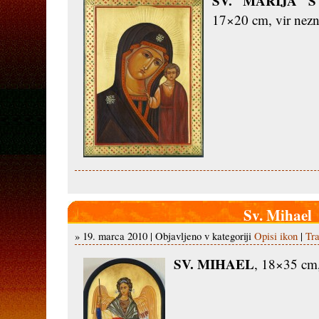
SV. MARIJA 
17×20 cm, vir nez
Sv. Mihael
» 19. marca 2010 | Objavljeno v kategoriji
Opisi ikon
|
Tra
SV. MIHAEL
, 18×35 cm,