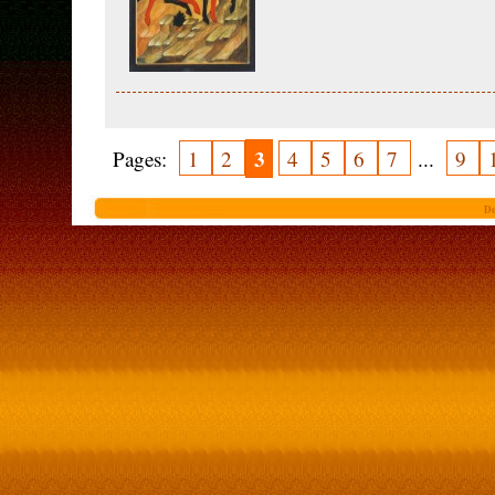
3
Pages:
1
2
4
5
6
7
...
9
De