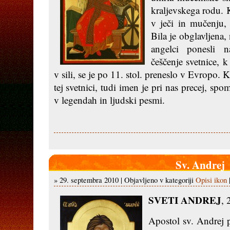
kraljevskega rodu. 
v ječi in mučenju, 
Bila je obglavljena,
angelci ponesli n
češčenje svetnice, 
v sili, se je po 11. stol. preneslo v Evropo. 
tej svetnici, tudi imen je pri nas precej, spo
v legendah in ljudski pesmi.
Sv. Andrej
» 29. septembra 2010 | Objavljeno v kategoriji
Opisi ikon
SVETI ANDREJ
, 
Apostol sv. Andrej p