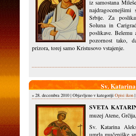
iz samostana Mileše
najdragocenejšimi s
Srbije. Za poslik
Soluna in Carigrad
poslikave. Belemu 
pozornost tako, d
prizora, torej samo Kristusovo vstajenje.
Sv. Katarina
» 28. decembra 2010 | Objavljeno v kategoriji
Opisi ikon
SVETA KATARI
muzej Atene, Grčija,
Sv. Katarina Aleks
umrla mučeniške smr